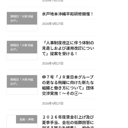
2026年7月31日
水戸地本沖縄平和研修開催！
情報誌「JR東労組
水戸」
2026年4月27日
「人事制度改正に伴う体制の
情報誌「JR東労組
見直しおよび運用改訂につい
水戸」
て」提案を受ける！
2026年4月27日
申７号「ＪＲ東日本グループ
情報誌「JR東労組
の更なる飛躍に向けた新たな
水戸」
組織と働き方について」団体
交渉実施！～その⑥～
2026年4月27日
２０２６年度賃金引上げ及び
見解・声明
夏季手当、会社の低額回答に