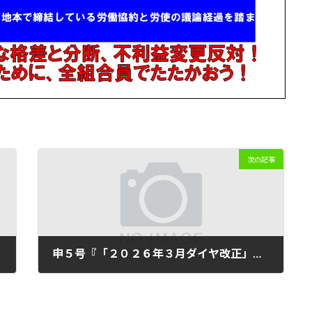
次の記事
申５号『「２０２６年３月ダイヤ改正」および「浜通りエリアの業務の見直し」について』団体交渉実施！①
2026年2月23日