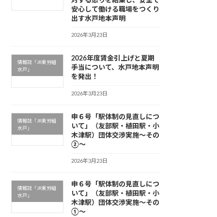
対する怒りを結集し、安全で
安心して働ける職場をつくり
出す水戸地本声明
2026年3月23日
2026年度賃金引上げと夏期
情報誌「JR東労組
手当について、水戸地本声明
水戸」
を発出！
2026年3月23日
申６号「駅体制の見直しにつ
情報誌「JR東労組
いて」（友部駅・植田駅・小
水戸」
木津駅）団体交渉実施〜その
②〜
2026年3月23日
申６号「駅体制の見直しにつ
情報誌「JR東労組
いて」（友部駅・植田駅・小
水戸」
木津駅）団体交渉実施〜その
①〜