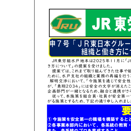
新
日
時
: