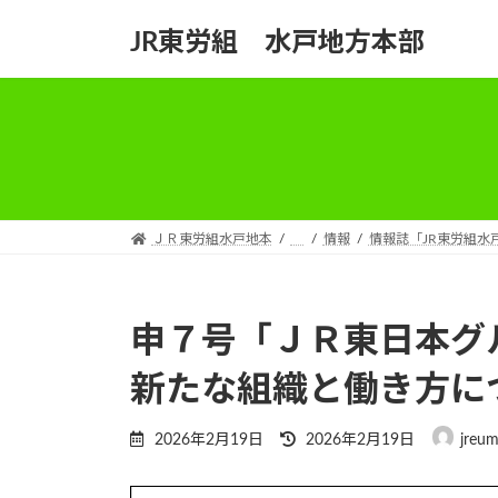
コ
ナ
JR東労組 水戸地方本部
ン
ビ
テ
ゲ
ン
ー
ツ
シ
へ
ョ
ス
ン
キ
に
ッ
移
ＪＲ東労組水戸地本
情報
情報誌「JR東労組水
プ
動
申７号「ＪＲ東日本グ
新たな組織と働き方に
最
2026年2月19日
2026年2月19日
jreum
終
更