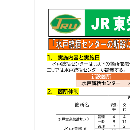
新
日
時
: