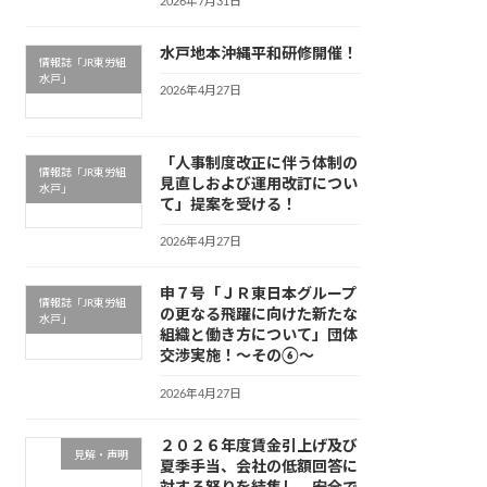
2026年7月31日
水戸地本沖縄平和研修開催！
情報誌「JR東労組
水戸」
2026年4月27日
「人事制度改正に伴う体制の
情報誌「JR東労組
見直しおよび運用改訂につい
水戸」
て」提案を受ける！
2026年4月27日
申７号「ＪＲ東日本グループ
情報誌「JR東労組
の更なる飛躍に向けた新たな
水戸」
組織と働き方について」団体
交渉実施！～その⑥～
2026年4月27日
２０２６年度賃金引上げ及び
見解・声明
夏季手当、会社の低額回答に