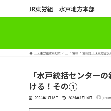
コ
ナ
JR東労組 水戸地方本部
ン
ビ
テ
ゲ
ン
ー
ツ
シ
へ
ョ
ス
ン
キ
に
ッ
移
ＪＲ東労組水戸地本
情報
情報誌「JR東労組水
プ
動
「水戸統括センターの
ける！その①
最
2024年1月16日
2024年1月16日
jreum
終
更