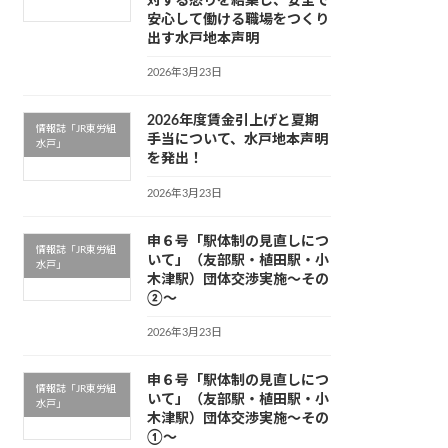
対する怒りを結集し、安全で
安心して働ける職場をつくり
出す水戸地本声明
2026年3月23日
2026年度賃金引上げと夏期
情報誌「JR東労組
手当について、水戸地本声明
水戸」
を発出！
2026年3月23日
申６号「駅体制の見直しにつ
情報誌「JR東労組
いて」（友部駅・植田駅・小
水戸」
木津駅）団体交渉実施〜その
②〜
2026年3月23日
申６号「駅体制の見直しにつ
情報誌「JR東労組
いて」（友部駅・植田駅・小
水戸」
木津駅）団体交渉実施〜その
①〜