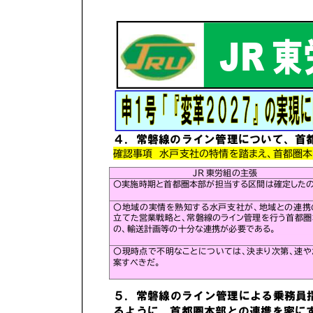
新
日
時
: