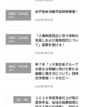
2026年7月31日
水戸地本沖縄平和研修開催！
情報誌「JR東労組
水戸」
2026年4月27日
「人事制度改正に伴う体制の
情報誌「JR東労組
見直しおよび運用改訂につい
水戸」
て」提案を受ける！
2026年4月27日
申７号「ＪＲ東日本グループ
情報誌「JR東労組
の更なる飛躍に向けた新たな
水戸」
組織と働き方について」団体
交渉実施！～その⑥～
2026年4月27日
２０２６年度賃金引上げ及び
見解・声明
夏季手当、会社の低額回答に