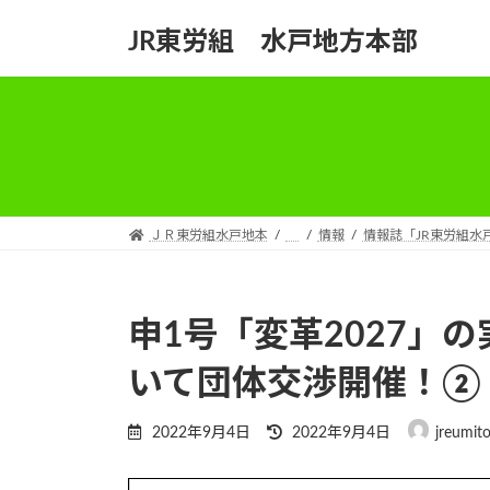
コ
ナ
JR東労組 水戸地方本部
ン
ビ
テ
ゲ
ン
ー
ツ
シ
へ
ョ
ス
ン
キ
に
ッ
移
ＪＲ東労組水戸地本
情報
情報誌「JR東労組水
プ
動
申1号「変革2027」
いて団体交渉開催！②
最
2022年9月4日
2022年9月4日
jreumit
終
更