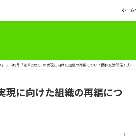
ホーム
戸」
申1号「変革2027」の実現に向けた組織の再編について団体交渉開催！②
の実現に向けた組織の再編につ
o