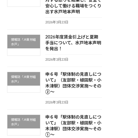
対する怒りを結集し、安全で
安心して働ける職場をつくり
出す水戸地本声明
2026年3月23日
2026年度賃金引上げと夏期
情報誌「JR東労組
手当について、水戸地本声明
水戸」
を発出！
2026年3月23日
申６号「駅体制の見直しにつ
情報誌「JR東労組
いて」（友部駅・植田駅・小
水戸」
木津駅）団体交渉実施〜その
②〜
2026年3月23日
申６号「駅体制の見直しにつ
情報誌「JR東労組
いて」（友部駅・植田駅・小
水戸」
木津駅）団体交渉実施〜その
①〜